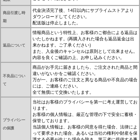
代金決済完了後、14日以内にサブライムストアより
商品引渡し時
ダウンロードしてください。
期
配送版は停止しました。
情報商品という特性上、お客様のご都合による返品は
いたしかねます。(再購入された場合も返品返金は出
来かねます。ご了承ください)
返品について
また、入金後のキャンセルは原則として出来ません。
内容を良くご確認の上、お申し込みください。
商品がお手元に届きましたら、ご注文された商品と間
違いがないかをご確認ください。
不良品につい
万が一、お客様のご注文と異なる商品や不良品の場合
て
には、ご連絡ください。
全て無償にて交換いたします。
当社はお客様のプライバシーを第一に考え運営してお
ります。
お客様の個人情報は、厳正な管理の下で安全に蓄積・
プライバシー
保管しております。
当該個人情報は、お客様の同意を得た場合、法律によ
の保護
って要求された場合、あるいは当社の権利や財産を保
護する必要が生じた場合を除き、第三者に提供する事