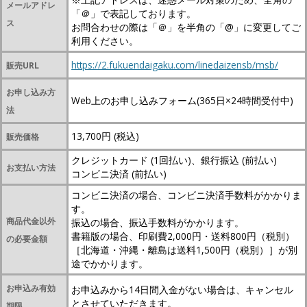
メールアドレ
「＠」で表記しております。
ス
お問合わせの際は「＠」を半角の「@」に変更してご
利用ください。
https://2.fukuendaigaku.com/linedaizensb/msb/
販売URL
お申し込み方
Web上のお申し込みフォーム(365日×24時間受付中)
法
13,700円 (税込)
販売価格
クレジットカード (1回払い)、銀行振込 (前払い)
お支払い方法
コンビニ決済 (前払い)
コンビニ決済の場合、コンビニ決済手数料がかかりま
す。
商品代金以外
振込の場合、振込手数料がかかります。
書籍版の場合、印刷費2,000円・送料800円（税別）
の必要金額
［北海道・沖縄・離島は送料1,500円（税別）］が別
途でかかります。
お申込み有効
お申込みから14日間入金がない場合は、キャンセル
とさせていただきます。
期限