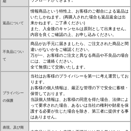
期
情報商品という特性上、お客様のご都合による返品は
いたしかねます。(再購入された場合も返品返金は出
来かねます。ご了承ください)
返品について
また、入金後のキャンセルは原則として出来ません。
内容を良くご確認の上、お申し込みください。
商品がお手元に届きましたら、ご注文された商品と間
違いがないかをご確認ください。
不良品につい
万が一、お客様のご注文と異なる商品や不良品の場合
て
には、ご連絡ください。
全て無償にて交換いたします。
当社はお客様のプライバシーを第一に考え運営してお
ります。
お客様の個人情報は、厳正な管理の下で安全に蓄積・
プライバシー
保管しております。
当該個人情報は、お客様の同意を得た場合、法律によ
の保護
って要求された場合、あるいは当社の権利や財産を保
護する必要が生じた場合を除き、第三者に提供する事
はありません。
表現、及び商