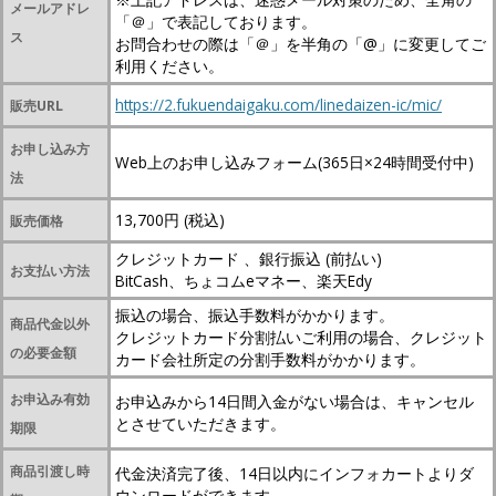
メールアドレ
「＠」で表記しております。
ス
お問合わせの際は「＠」を半角の「@」に変更してご
利用ください。
https://2.fukuendaigaku.com/linedaizen-ic/mic/
販売URL
お申し込み方
Web上のお申し込みフォーム(365日×24時間受付中)
法
13,700円 (税込)
販売価格
クレジットカード 、銀行振込 (前払い)
お支払い方法
BitCash、ちょコムeマネー、楽天Edy
振込の場合、振込手数料がかかります。
商品代金以外
クレジットカード分割払いご利用の場合、クレジット
の必要金額
カード会社所定の分割手数料がかかります。
お申込み有効
お申込みから14日間入金がない場合は、キャンセル
とさせていただきます。
期限
商品引渡し時
代金決済完了後、14日以内にインフォカートよりダ
ウンロードができます。