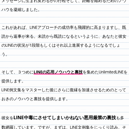
メッセージに生まれ変わるかの行程そして、距離を縮めるためのノウ
ハウを凝縮しました。
これがあれば、LINEアプローチの成功率も飛躍的に高まりますし、既
読から返事が来る。未読から既読になるというように、あなたと彼女
のLINEの状況が1段階もしくはそれ以上進展するようになるでしょ
う。
そして、３つめに
LINEの応用ノウハウと裏技
を集めたUnlimitedLINEを
提供します。
LINE例文集をマスターした後にさらに復縁を加速させるためのとって
おきのノウハウと裏技を提供します。
LINE中毒にさせてしまいかねない悪用厳禁の裏技
彼女を
も多
数網羅しています。ですが、まずは、LINE文例集をじっくり読み、そ